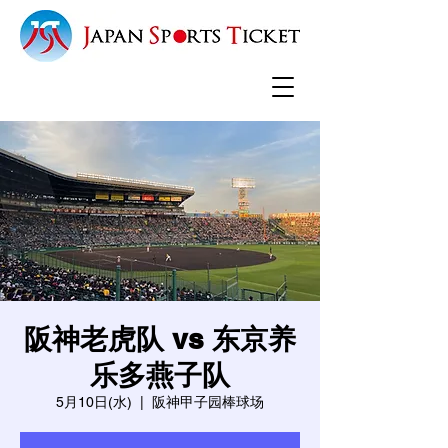
阪神老虎队 vs 东京养
乐多燕子队
5月10日(水)
  |  
阪神甲子园棒球场