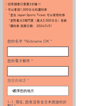
・回答調查只需要3分鐘 !!
・可以拿到1,000日元的讓利券
*是在 Japan Sports Ticket 可以使用的券
*是對最大2個門票（最大2,000日元）有效
*讓利券 到期日期​: 2024/5/31
您的名字 *Nickname OK
您的電子郵件
您住的地方
1-1. 現在, 您有没有去日本旅游的計
劃?
*