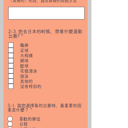
「其他的」的話、請告訴我們具體方法
2-3. 您去日本的时候，想看什麼運動
R
比賽?
*
e
q
職棒
u
足球
i
大相撲
r
網球
e
籃球
d
花樣滑冰
游泳
其他的
没有特別的
3-1. 當您選擇看的比賽時，最重要的因
素是什麼？
*
喜歡的隊伍
日程